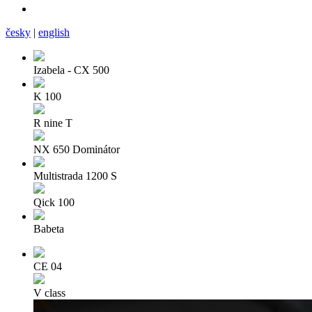
česky
|
english
Izabela - CX 500
K 100
R nine T
NX 650 Dominátor
Multistrada 1200 S
Qick 100
Babeta
CE 04
V class