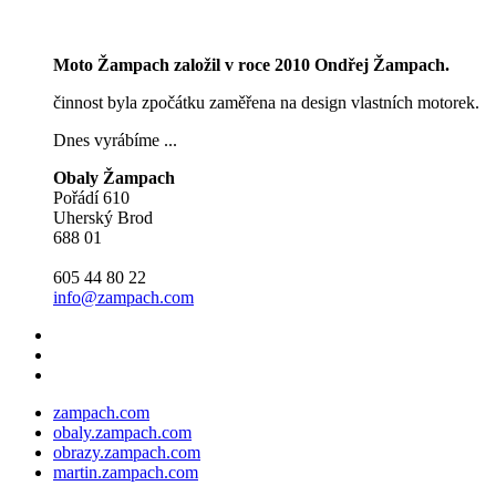
Moto Žampach založil v roce 2010 Ondřej Žampach.
činnost byla zpočátku zaměřena na design vlastních motorek.
Dnes vyrábíme ...
Obaly Žampach
Pořádí 610
Uherský Brod
688 01
605 44 80 22
info@zampach.com
zampach.com
obaly.zampach.com
obrazy.zampach.com
martin.zampach.com